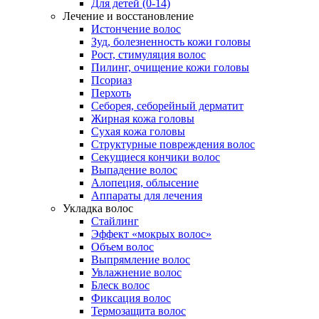
Для детей (0-14)
Лечение и восстановление
Истончение волос
Зуд, болезненность кожи головы
Рост, стимуляция волос
Пилинг, очищение кожи головы
Псориаз
Перхоть
Себорея, себорейный дерматит
Жирная кожа головы
Сухая кожа головы
Структурные повреждения волос
Секущиеся кончики волос
Выпадение волос
Алопеция, облысение
Аппараты для лечения
Укладка волос
Стайлинг
Эффект «мокрых волос»
Объем волос
Выпрямление волос
Увлажнение волос
Блеск волос
Фиксация волос
Термозащита волос