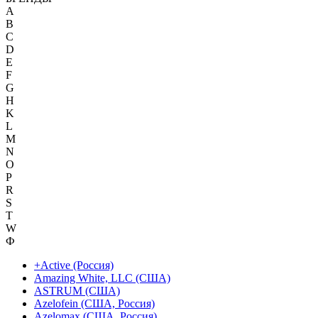
A
B
C
D
E
F
G
H
K
L
M
N
O
P
R
S
T
W
Ф
+Active (Россия)
Amazing White, LLC (США)
ASTRUM (США)
Azelofein (США, Россия)
Azelomax (США, Россия)