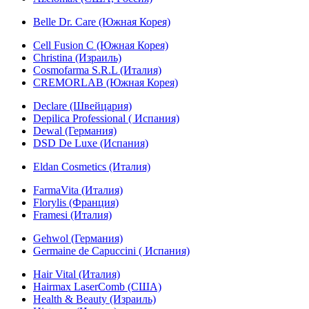
Belle Dr. Care (Южная Корея)
Cell Fusion C (Южная Корея)
Christina (Израиль)
Cosmofarma S.R.L (Италия)
CREMORLAB (Южная Корея)
Declare (Швейцария)
Depilica Professional ( Испания)
Dewal (Германия)
DSD De Luxe (Испания)
Eldan Cosmetics (Италия)
FarmaVita (Италия)
Florylis (Франция)
Framesi (Италия)
Gehwol (Германия)
Germaine de Capuccini ( Испания)
Hair Vital (Италия)
Hairmax LaserComb (США)
Health & Beauty (Израиль)