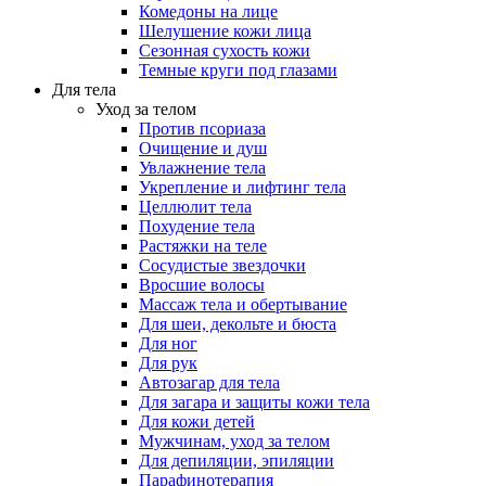
Комедоны на лице
Шелушение кожи лица
Сезонная сухость кожи
Темные круги под глазами
Для тела
Уход за телом
Против псориаза
Очищение и душ
Увлажнение тела
Укрепление и лифтинг тела
Целлюлит тела
Похудение тела
Растяжки на теле
Сосудистые звездочки
Вросшие волосы
Массаж тела и обертывание
Для шеи, декольте и бюста
Для ног
Для рук
Автозагар для тела
Для загара и защиты кожи тела
Для кожи детей
Мужчинам, уход за телом
Для депиляции, эпиляции
Парафинотерапия