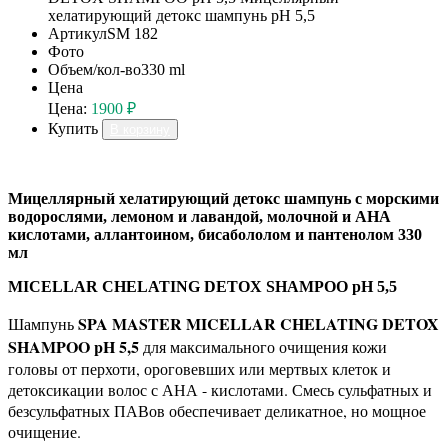
хелатирующий детокс шампунь pH 5,5
Артикул
SM 182
Фото
Объем/кол-во
330 ml
Цена
Цена:
1900 ₽
Купить
В корзину
Мицеллярный хелатирующий детокс шампунь с морскими
водорослями, лемоном и лавандой, молочной и AHA
кислотами, аллантоином, бисабололом и пантенолом 330
мл
MICELLAR CHELATING DETOX SHAMPOO pH 5,5
SPA MASTER MICELLAR CHELATING DETOX
Шампунь
SHAMPOO pH 5,5
для максимального очищения кожи
головы от перхоти, ороговевших или мертвых клеток и
детоксикации волос с АНА - кислотами. Смесь сульфатных и
безсульфатных ПАВов обеспечивает деликатное, но мощное
очищение.