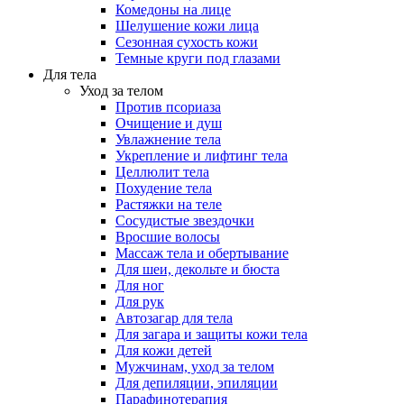
Комедоны на лице
Шелушение кожи лица
Сезонная сухость кожи
Темные круги под глазами
Для тела
Уход за телом
Против псориаза
Очищение и душ
Увлажнение тела
Укрепление и лифтинг тела
Целлюлит тела
Похудение тела
Растяжки на теле
Сосудистые звездочки
Вросшие волосы
Массаж тела и обертывание
Для шеи, декольте и бюста
Для ног
Для рук
Автозагар для тела
Для загара и защиты кожи тела
Для кожи детей
Мужчинам, уход за телом
Для депиляции, эпиляции
Парафинотерапия