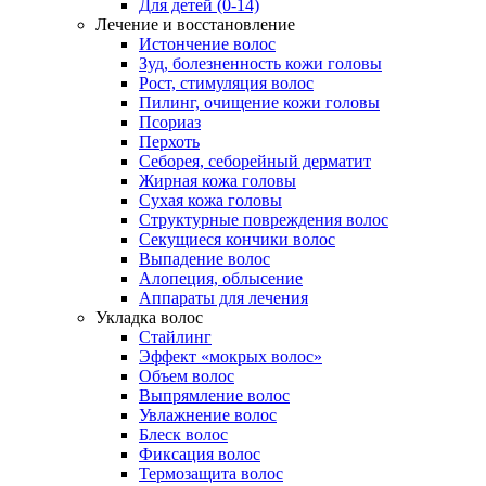
Для детей (0-14)
Лечение и восстановление
Истончение волос
Зуд, болезненность кожи головы
Рост, стимуляция волос
Пилинг, очищение кожи головы
Псориаз
Перхоть
Себорея, себорейный дерматит
Жирная кожа головы
Сухая кожа головы
Структурные повреждения волос
Секущиеся кончики волос
Выпадение волос
Алопеция, облысение
Аппараты для лечения
Укладка волос
Стайлинг
Эффект «мокрых волос»
Объем волос
Выпрямление волос
Увлажнение волос
Блеск волос
Фиксация волос
Термозащита волос