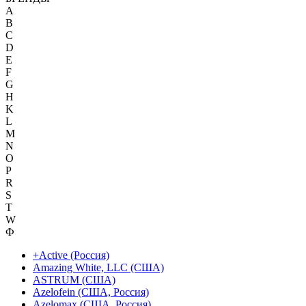
A
B
C
D
E
F
G
H
K
L
M
N
O
P
R
S
T
W
Ф
+Active (Россия)
Amazing White, LLC (США)
ASTRUM (США)
Azelofein (США, Россия)
Azelomax (США, Россия)