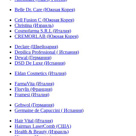
Belle Dr. Care (Южная Корея)
Cell Fusion C (Южная Корея)
Christina (Израиль)
Cosmofarma S.R.L (Италия)
CREMORLAB (Южная Корея)
Declare (Швейцария)
Depilica Professional ( Испания)
Dewal (Германия)
DSD De Luxe (Испания)
Eldan Cosmetics (Италия)
FarmaVita (Италия)
Florylis (Франция)
Framesi (Италия)
Gehwol (Германия)
Germaine de Capuccini ( Испания)
Hair Vital (Италия)
Hairmax LaserComb (США)
Health & Beauty (Израиль)