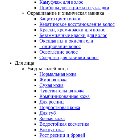
Камуфляж для волос
Приборы для стрижки и укладки
Окрашивание и химическая завивка
Защита цвета волос
Кератиновое восстановление волос
Краски, крем-краски для волос
Безаммиачные краски для волос
Оксиданты и окислители
Тонирование волос
Осветление волос
Средства для завивки волос
Для лица
Уход за кожей лица
Нормальная кожа
Жирная кожа
Сухая кожа
Чувствительная кожа
Комбинированная кожа
Для ресниц
Подростковая кожа
Для губ
Зрелая кожа
Водостойкая косметика
Вокруг глаз
Рост ресниц и бровей