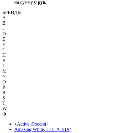
на сумму
0 руб.
БРЕНДЫ
A
B
C
D
E
F
G
H
K
L
M
N
O
P
R
S
T
W
Ф
+Active (Россия)
Amazing White, LLC (США)