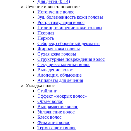
Для детей (0-14)
Лечение и восстановление
Истончение волос
Зуд, болезненность кожи головы
Рост, стимуляция волос
Пилинг, очищение кожи головы
Псориаз
Перхоть
Себорея, себорейный дерматит
Жирная кожа головы
Сухая кожа головы
Структурные повреждения волос
Секущиеся кончики волос
Выпадение волос
Алопеция, облысение
Аппараты для лечения
Укладка волос
Стайлинг
Эффект «мокрых волос»
Объем волос
Выпрямление волос
Увлажнение волос
Блеск волос
Фиксация волос
Термозащита волос