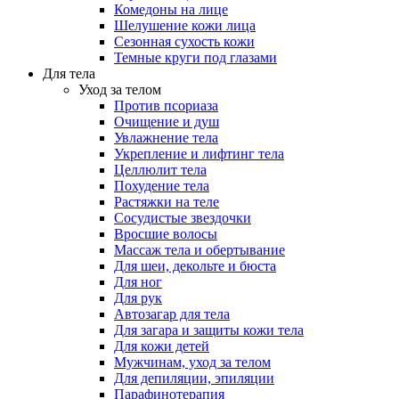
Комедоны на лице
Шелушение кожи лица
Сезонная сухость кожи
Темные круги под глазами
Для тела
Уход за телом
Против псориаза
Очищение и душ
Увлажнение тела
Укрепление и лифтинг тела
Целлюлит тела
Похудение тела
Растяжки на теле
Сосудистые звездочки
Вросшие волосы
Массаж тела и обертывание
Для шеи, декольте и бюста
Для ног
Для рук
Автозагар для тела
Для загара и защиты кожи тела
Для кожи детей
Мужчинам, уход за телом
Для депиляции, эпиляции
Парафинотерапия