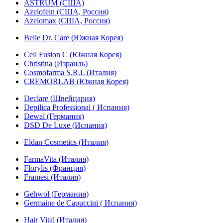
ASTRUM (США)
Azelofein (США, Россия)
Azelomax (США, Россия)
Belle Dr. Care (Южная Корея)
Cell Fusion C (Южная Корея)
Christina (Израиль)
Cosmofarma S.R.L (Италия)
CREMORLAB (Южная Корея)
Declare (Швейцария)
Depilica Professional ( Испания)
Dewal (Германия)
DSD De Luxe (Испания)
Eldan Cosmetics (Италия)
FarmaVita (Италия)
Florylis (Франция)
Framesi (Италия)
Gehwol (Германия)
Germaine de Capuccini ( Испания)
Hair Vital (Италия)