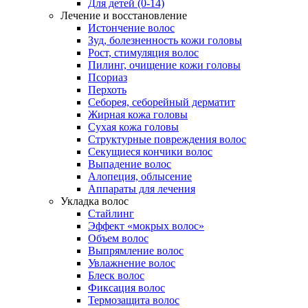
Для детей (0-14)
Лечение и восстановление
Истончение волос
Зуд, болезненность кожи головы
Рост, стимуляция волос
Пилинг, очищение кожи головы
Псориаз
Перхоть
Себорея, себорейный дерматит
Жирная кожа головы
Сухая кожа головы
Структурные повреждения волос
Секущиеся кончики волос
Выпадение волос
Алопеция, облысение
Аппараты для лечения
Укладка волос
Стайлинг
Эффект «мокрых волос»
Объем волос
Выпрямление волос
Увлажнение волос
Блеск волос
Фиксация волос
Термозащита волос