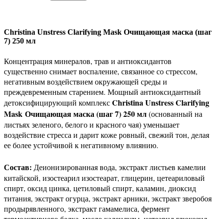
Christina Unstress Clarifying Mask Очищающая маска (шаг
7) 250 мл
Концентрация минералов, трав и антиоксидантов
существенно снимает воспаление, связанное со стрессом,
негативным воздействием окружающей среды и
преждевременным старением. Мощный антиоксидантный
Christina Unstress Clarifying
детоксифицирующий комплекс
Mask Очищающая маска (шаг 7) 250 мл
(основанный на
листьях зеленого, белого и красного чая) уменьшает
воздействие стресса и дарит коже ровный, свежий тон, делая
ее более устойчивой к негативному влиянию.
Состав:
Деионизированная вода, экстракт листьев камелии
китайской, изостеарил изостеарат, глицерин, цетеариловый
спирт, оксид цинка, цетиловый спирт, каламин, диоксид
титания, экстракт огурца, экстракт арники, экстракт зверобоя
продырявленного, экстракт гамамелиса, фермент
термоактивного белка, масло календулы, цетеарил глюкозид,