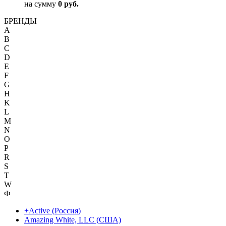
на сумму
0 руб.
БРЕНДЫ
A
B
C
D
E
F
G
H
K
L
M
N
O
P
R
S
T
W
Ф
+Active (Россия)
Amazing White, LLC (США)