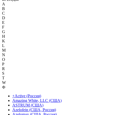
A
B
C
D
E
F
G
H
K
L
M
N
O
P
R
S
T
W
Ф
+Active (Россия)
Amazing White, LLC (США)
ASTRUM (США)
Azelofein (США, Россия)
Azelomax (США, Россия)