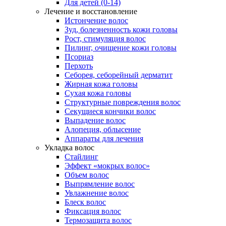
Для детей (0-14)
Лечение и восстановление
Истончение волос
Зуд, болезненность кожи головы
Рост, стимуляция волос
Пилинг, очищение кожи головы
Псориаз
Перхоть
Себорея, себорейный дерматит
Жирная кожа головы
Сухая кожа головы
Структурные повреждения волос
Секущиеся кончики волос
Выпадение волос
Алопеция, облысение
Аппараты для лечения
Укладка волос
Стайлинг
Эффект «мокрых волос»
Объем волос
Выпрямление волос
Увлажнение волос
Блеск волос
Фиксация волос
Термозащита волос