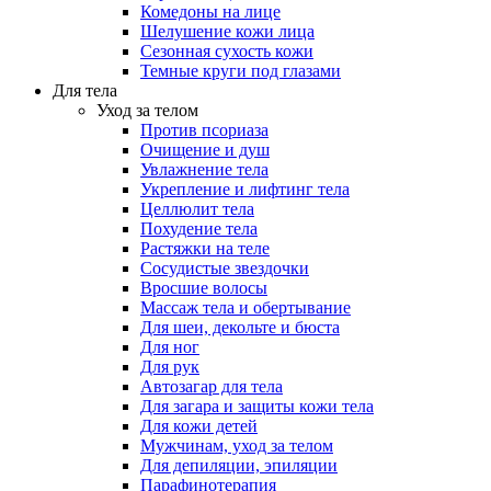
Комедоны на лице
Шелушение кожи лица
Сезонная сухость кожи
Темные круги под глазами
Для тела
Уход за телом
Против псориаза
Очищение и душ
Увлажнение тела
Укрепление и лифтинг тела
Целлюлит тела
Похудение тела
Растяжки на теле
Сосудистые звездочки
Вросшие волосы
Массаж тела и обертывание
Для шеи, декольте и бюста
Для ног
Для рук
Автозагар для тела
Для загара и защиты кожи тела
Для кожи детей
Мужчинам, уход за телом
Для депиляции, эпиляции
Парафинотерапия