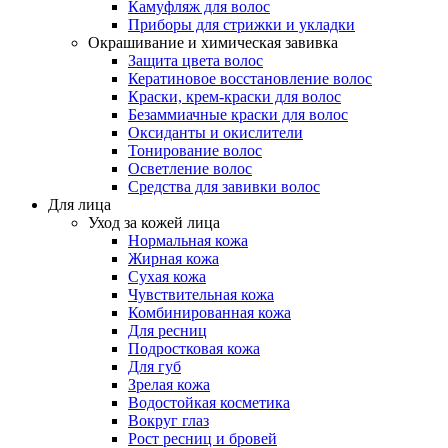
Камуфляж для волос
Приборы для стрижки и укладки
Окрашивание и химическая завивка
Защита цвета волос
Кератиновое восстановление волос
Краски, крем-краски для волос
Безаммиачные краски для волос
Оксиданты и окислители
Тонирование волос
Осветление волос
Средства для завивки волос
Для лица
Уход за кожей лица
Нормальная кожа
Жирная кожа
Сухая кожа
Чувствительная кожа
Комбинированная кожа
Для ресниц
Подростковая кожа
Для губ
Зрелая кожа
Водостойкая косметика
Вокруг глаз
Рост ресниц и бровей