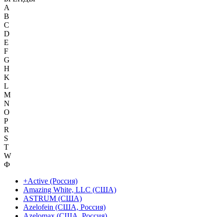
A
B
C
D
E
F
G
H
K
L
M
N
O
P
R
S
T
W
Ф
+Active (Россия)
Amazing White, LLC (США)
ASTRUM (США)
Azelofein (США, Россия)
Azelomax (США, Россия)