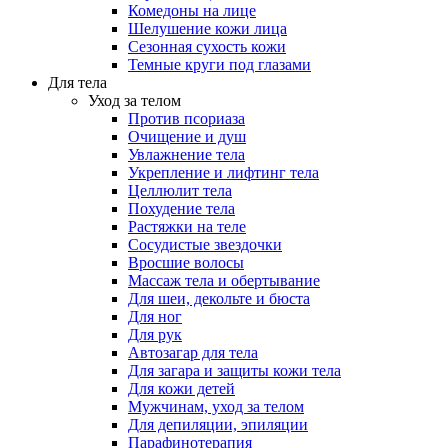
Комедоны на лице
Шелушение кожи лица
Сезонная сухость кожи
Темные круги под глазами
Для тела
Уход за телом
Против псориаза
Очищение и душ
Увлажнение тела
Укрепление и лифтинг тела
Целлюлит тела
Похудение тела
Растяжки на теле
Сосудистые звездочки
Вросшие волосы
Массаж тела и обертывание
Для шеи, декольте и бюста
Для ног
Для рук
Автозагар для тела
Для загара и защиты кожи тела
Для кожи детей
Мужчинам, уход за телом
Для депиляции, эпиляции
Парафинотерапия