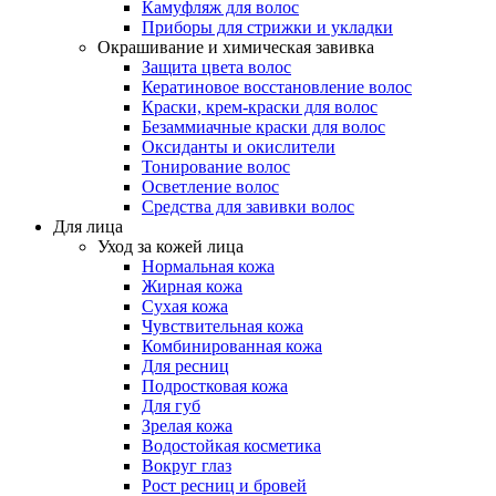
Камуфляж для волос
Приборы для стрижки и укладки
Окрашивание и химическая завивка
Защита цвета волос
Кератиновое восстановление волос
Краски, крем-краски для волос
Безаммиачные краски для волос
Оксиданты и окислители
Тонирование волос
Осветление волос
Средства для завивки волос
Для лица
Уход за кожей лица
Нормальная кожа
Жирная кожа
Сухая кожа
Чувствительная кожа
Комбинированная кожа
Для ресниц
Подростковая кожа
Для губ
Зрелая кожа
Водостойкая косметика
Вокруг глаз
Рост ресниц и бровей