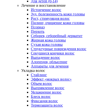
Для детей (0-14)
Лечение и восстановление
Истончение волос
Зуд, болезненность кожи головы
Рост, стимуляция волос
Пилинг, очищение кожи головы
Псориаз
Перхоть
Себорея, себорейный дерматит
Жирная кожа головы
Сухая кожа головы
Структурные повреждения волос
Секущиеся кончики волос
Выпадение волос
Алопеция, облысение
Аппараты для лечения
Укладка волос
Стайлинг
Эффект «мокрых волос»
Объем волос
Выпрямление волос
Увлажнение волос
Блеск волос
Фиксация волос
Термозащита волос