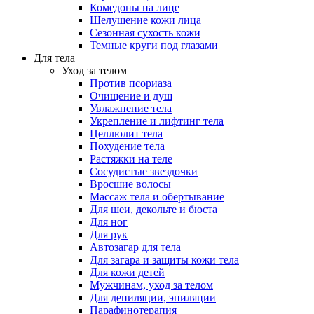
Комедоны на лице
Шелушение кожи лица
Сезонная сухость кожи
Темные круги под глазами
Для тела
Уход за телом
Против псориаза
Очищение и душ
Увлажнение тела
Укрепление и лифтинг тела
Целлюлит тела
Похудение тела
Растяжки на теле
Сосудистые звездочки
Вросшие волосы
Массаж тела и обертывание
Для шеи, декольте и бюста
Для ног
Для рук
Автозагар для тела
Для загара и защиты кожи тела
Для кожи детей
Мужчинам, уход за телом
Для депиляции, эпиляции
Парафинотерапия