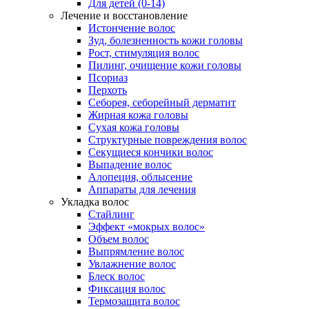
Для детей (0-14)
Лечение и восстановление
Истончение волос
Зуд, болезненность кожи головы
Рост, стимуляция волос
Пилинг, очищение кожи головы
Псориаз
Перхоть
Себорея, себорейный дерматит
Жирная кожа головы
Сухая кожа головы
Структурные повреждения волос
Секущиеся кончики волос
Выпадение волос
Алопеция, облысение
Аппараты для лечения
Укладка волос
Стайлинг
Эффект «мокрых волос»
Объем волос
Выпрямление волос
Увлажнение волос
Блеск волос
Фиксация волос
Термозащита волос