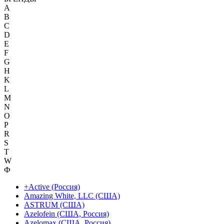
A
B
C
D
E
F
G
H
K
L
M
N
O
P
R
S
T
W
Ф
+Active (Россия)
Amazing White, LLC (США)
ASTRUM (США)
Azelofein (США, Россия)
Azelomax (США, Россия)