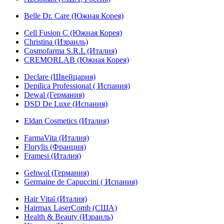
Belle Dr. Care (Южная Корея)
Cell Fusion C (Южная Корея)
Christina (Израиль)
Cosmofarma S.R.L (Италия)
CREMORLAB (Южная Корея)
Declare (Швейцария)
Depilica Professional ( Испания)
Dewal (Германия)
DSD De Luxe (Испания)
Eldan Cosmetics (Италия)
FarmaVita (Италия)
Florylis (Франция)
Framesi (Италия)
Gehwol (Германия)
Germaine de Capuccini ( Испания)
Hair Vital (Италия)
Hairmax LaserComb (США)
Health & Beauty (Израиль)