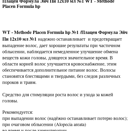
Плацен Формула Эйч Пи 12х10 мл №1 WT - Methode
Placen Formula hp
WT - Methode Placen Formula hp №1
/Плацен Формула Эйч
Пи 12х10 мл №1
надежно останавливает и предотвращает
выпадение волос, дает хорошие результаты при частичном
облысении, наблюдается немедленное улучшение обмена
веществ кожи головы, длящееся значительное время. В
области корней волос улучшается кровоснабжение, этим
обеспечивается дополнительное питание волос. Волосы
становятся блестящими и твердыми, без следов различных
пороков и травм.
Средство для стимуляции роста волос и ухода за кожей
головы.
Рекомендуется:
при выпадении волос (надёжно останавливает потерю волос);
при очаговом облысении (Alopecia areata)
во время и после химиотерапии.