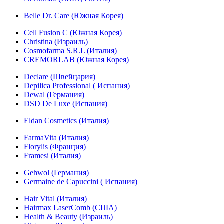
Belle Dr. Care (Южная Корея)
Cell Fusion C (Южная Корея)
Christina (Израиль)
Cosmofarma S.R.L (Италия)
CREMORLAB (Южная Корея)
Declare (Швейцария)
Depilica Professional ( Испания)
Dewal (Германия)
DSD De Luxe (Испания)
Eldan Cosmetics (Италия)
FarmaVita (Италия)
Florylis (Франция)
Framesi (Италия)
Gehwol (Германия)
Germaine de Capuccini ( Испания)
Hair Vital (Италия)
Hairmax LaserComb (США)
Health & Beauty (Израиль)