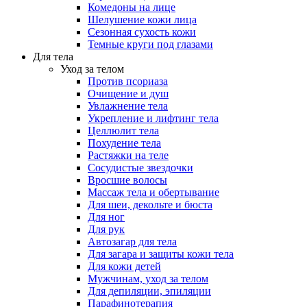
Комедоны на лице
Шелушение кожи лица
Сезонная сухость кожи
Темные круги под глазами
Для тела
Уход за телом
Против псориаза
Очищение и душ
Увлажнение тела
Укрепление и лифтинг тела
Целлюлит тела
Похудение тела
Растяжки на теле
Сосудистые звездочки
Вросшие волосы
Массаж тела и обертывание
Для шеи, декольте и бюста
Для ног
Для рук
Автозагар для тела
Для загара и защиты кожи тела
Для кожи детей
Мужчинам, уход за телом
Для депиляции, эпиляции
Парафинотерапия