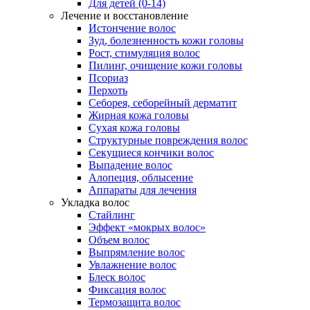
Для детей (0-14)
Лечение и восстановление
Истончение волос
Зуд, болезненность кожи головы
Рост, стимуляция волос
Пилинг, очищение кожи головы
Псориаз
Перхоть
Себорея, себорейный дерматит
Жирная кожа головы
Сухая кожа головы
Структурные повреждения волос
Секущиеся кончики волос
Выпадение волос
Алопеция, облысение
Аппараты для лечения
Укладка волос
Стайлинг
Эффект «мокрых волос»
Объем волос
Выпрямление волос
Увлажнение волос
Блеск волос
Фиксация волос
Термозащита волос