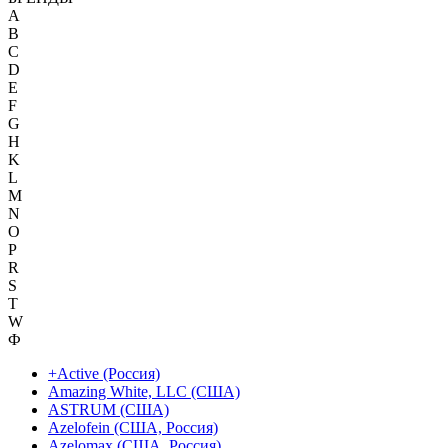
A
B
C
D
E
F
G
H
K
L
M
N
O
P
R
S
T
W
Ф
+Active (Россия)
Amazing White, LLC (США)
ASTRUM (США)
Azelofein (США, Россия)
Azelomax (США, Россия)