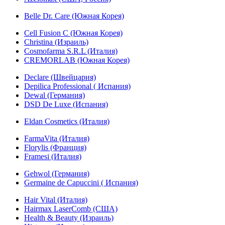
Belle Dr. Care (Южная Корея)
Cell Fusion C (Южная Корея)
Christina (Израиль)
Cosmofarma S.R.L (Италия)
CREMORLAB (Южная Корея)
Declare (Швейцария)
Depilica Professional ( Испания)
Dewal (Германия)
DSD De Luxe (Испания)
Eldan Cosmetics (Италия)
FarmaVita (Италия)
Florylis (Франция)
Framesi (Италия)
Gehwol (Германия)
Germaine de Capuccini ( Испания)
Hair Vital (Италия)
Hairmax LaserComb (США)
Health & Beauty (Израиль)