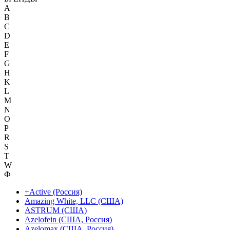
A
B
C
D
E
F
G
H
K
L
M
N
O
P
R
S
T
W
Ф
+Active (Россия)
Amazing White, LLC (США)
ASTRUM (США)
Azelofein (США, Россия)
Azelomax (США, Россия)