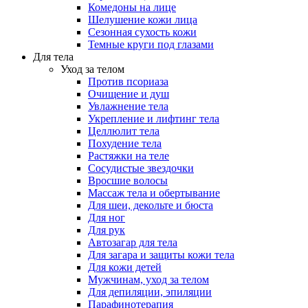
Комедоны на лице
Шелушение кожи лица
Сезонная сухость кожи
Темные круги под глазами
Для тела
Уход за телом
Против псориаза
Очищение и душ
Увлажнение тела
Укрепление и лифтинг тела
Целлюлит тела
Похудение тела
Растяжки на теле
Сосудистые звездочки
Вросшие волосы
Массаж тела и обертывание
Для шеи, декольте и бюста
Для ног
Для рук
Автозагар для тела
Для загара и защиты кожи тела
Для кожи детей
Мужчинам, уход за телом
Для депиляции, эпиляции
Парафинотерапия