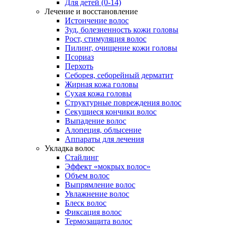
Для детей (0-14)
Лечение и восстановление
Истончение волос
Зуд, болезненность кожи головы
Рост, стимуляция волос
Пилинг, очищение кожи головы
Псориаз
Перхоть
Себорея, себорейный дерматит
Жирная кожа головы
Сухая кожа головы
Структурные повреждения волос
Секущиеся кончики волос
Выпадение волос
Алопеция, облысение
Аппараты для лечения
Укладка волос
Стайлинг
Эффект «мокрых волос»
Объем волос
Выпрямление волос
Увлажнение волос
Блеск волос
Фиксация волос
Термозащита волос