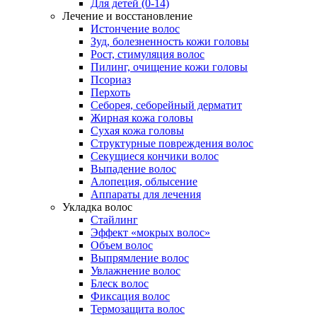
Для детей (0-14)
Лечение и восстановление
Истончение волос
Зуд, болезненность кожи головы
Рост, стимуляция волос
Пилинг, очищение кожи головы
Псориаз
Перхоть
Себорея, себорейный дерматит
Жирная кожа головы
Сухая кожа головы
Структурные повреждения волос
Секущиеся кончики волос
Выпадение волос
Алопеция, облысение
Аппараты для лечения
Укладка волос
Стайлинг
Эффект «мокрых волос»
Объем волос
Выпрямление волос
Увлажнение волос
Блеск волос
Фиксация волос
Термозащита волос