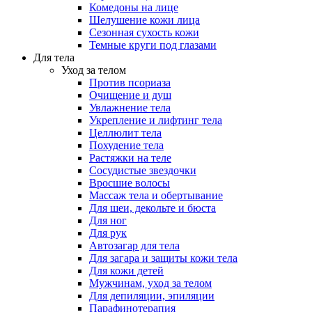
Комедоны на лице
Шелушение кожи лица
Сезонная сухость кожи
Темные круги под глазами
Для тела
Уход за телом
Против псориаза
Очищение и душ
Увлажнение тела
Укрепление и лифтинг тела
Целлюлит тела
Похудение тела
Растяжки на теле
Сосудистые звездочки
Вросшие волосы
Массаж тела и обертывание
Для шеи, декольте и бюста
Для ног
Для рук
Автозагар для тела
Для загара и защиты кожи тела
Для кожи детей
Мужчинам, уход за телом
Для депиляции, эпиляции
Парафинотерапия