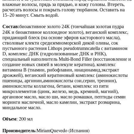
влажные волосы, прядь за прядью, и кожу головы. Втереть,
расчесать волосы и покрыть голову тюрбаном. Оставить на
15–20 минут. Смыть водой.
Состав:
биоактивное золото 24К (тончайшая золотая пудра
24К и биоактивное коллоидное золото), веганский комплекс,
придающий блеск (на основе эфиров касторового масла),
стволовые клекти средиземноморской дикой оливы, сок
пустынного растения Lithops pseudotrumncatella с витамином
D, комплекс ДНК (гидролизованные ДНК и РНК),
специальный наполнитель Multi-Bond Filler (восстановление и
создание новых связей в молекуле кератина), комплекс
витамина В (тиамин, рибофлавин, ниацинамид,экстракт
дрожжей), веганский кератиновый комплекс (аминокислоты
пшеницы, аргинин,аминокислоты сои,серин, треонин),
аминокислоты коллагена, бетаин, комплекс из пяти
микроэлементов (цинк, железо, медь, кремний, магний),
аргановое масло, масло ши, масло ромашки, пептиды семян
моринги масличной, масло камелии, экстракт розмарина,
миндальное масло.
Объем
: 200 мл
Производитель
:MiriamQuevedo (Испания)