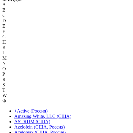
A
B
C
D
E
F
G
H
K
L
M
N
O
P
R
S
T
W
Ф
+Active (Россия)
Amazing White, LLC (США)
ASTRUM (США)
Azelofein (США, Россия)
Azelomax (США, Россия)