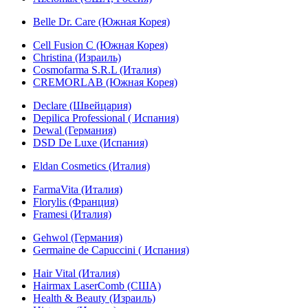
Belle Dr. Care (Южная Корея)
Cell Fusion C (Южная Корея)
Christina (Израиль)
Cosmofarma S.R.L (Италия)
CREMORLAB (Южная Корея)
Declare (Швейцария)
Depilica Professional ( Испания)
Dewal (Германия)
DSD De Luxe (Испания)
Eldan Cosmetics (Италия)
FarmaVita (Италия)
Florylis (Франция)
Framesi (Италия)
Gehwol (Германия)
Germaine de Capuccini ( Испания)
Hair Vital (Италия)
Hairmax LaserComb (США)
Health & Beauty (Израиль)