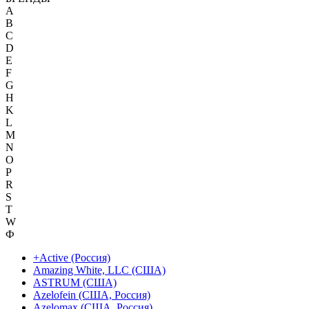
A
B
C
D
E
F
G
H
K
L
M
N
O
P
R
S
T
W
Ф
+Active (Россия)
Amazing White, LLC (США)
ASTRUM (США)
Azelofein (США, Россия)
Azelomax (США, Россия)