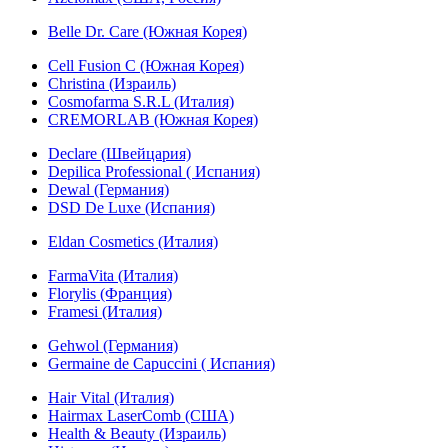
Belle Dr. Care (Южная Корея)
Cell Fusion C (Южная Корея)
Christina (Израиль)
Cosmofarma S.R.L (Италия)
CREMORLAB (Южная Корея)
Declare (Швейцария)
Depilica Professional ( Испания)
Dewal (Германия)
DSD De Luxe (Испания)
Eldan Cosmetics (Италия)
FarmaVita (Италия)
Florylis (Франция)
Framesi (Италия)
Gehwol (Германия)
Germaine de Capuccini ( Испания)
Hair Vital (Италия)
Hairmax LaserComb (США)
Health & Beauty (Израиль)