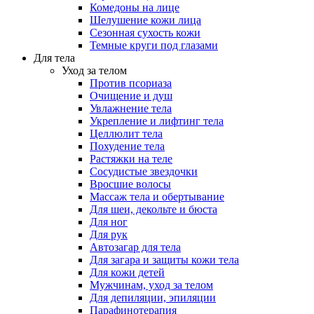
Комедоны на лице
Шелушение кожи лица
Сезонная сухость кожи
Темные круги под глазами
Для тела
Уход за телом
Против псориаза
Очищение и душ
Увлажнение тела
Укрепление и лифтинг тела
Целлюлит тела
Похудение тела
Растяжки на теле
Сосудистые звездочки
Вросшие волосы
Массаж тела и обертывание
Для шеи, декольте и бюста
Для ног
Для рук
Автозагар для тела
Для загара и защиты кожи тела
Для кожи детей
Мужчинам, уход за телом
Для депиляции, эпиляции
Парафинотерапия