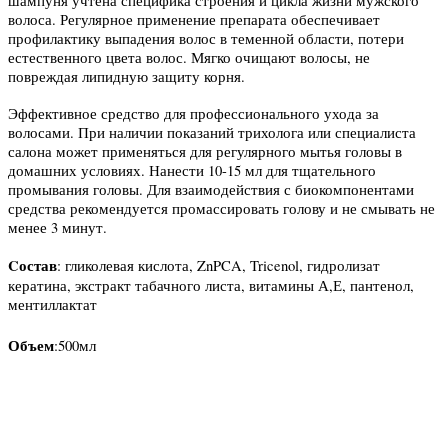
шампуня учтена специфика строения и цикла жизни мужского
волоса. Регулярное применение препарата обеспечивает
профилактику выпадения волос в теменной области, потери
естественного цвета волос. Мягко очищают волосы, не
повреждая липидную защиту корня.
Эффективное средство для профессионального ухода за
волосами. При наличии показаний трихолога или специалиста
салона может применяться для регулярного мытья головы в
домашних условиях. Нанести 10-15 мл для тщательного
промывания головы. Для взаимодействия с биокомпонентами
средства рекомендуется промассировать голову и не смывать не
менее 3 минут.
Cостав
: гликолевая кислота, ZnPCA, Tricenol, гидролизат
кератина, экстракт табачного листа, витамины А,Е, пантенол,
ментиллактат
Объем
:500мл
Присоединяйтесь к нашим группам 
социальных сетях