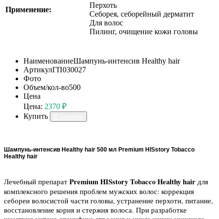
Перхоть
Применение:
Себорея, себорейный дерматит
Для волос
Пилинг, очищение кожи головы
Наименование
Шампунь-интенсив Healthy hair
Артикул
ГП030027
Фото
Объем/кол-во
500
Цена
Цена:
2370 ₽
Купить
В корзину
Шампунь-интенсив Healthy hair 500 мл Premium HISstory Tobacco
Healthy hair
Premium HISstory Tobacco Healthy hair
Лечебный препарат
для
комплексного решения проблем мужских волос: коррекция
себореи волосистой части головы, устранение перхоти, питание,
восстановление корня и стержня волоса. При разработке