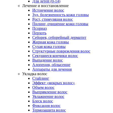
Для детей (0-14)
Лечение и восстановление
Истончение волос
Зуд, болезненность кожи головы
Рост, стимуляция волос
Пилинг, очищение кожи головы
Псориаз
Перхоть
Себорея, себорейный дерматит
Жирная кожа головы
Сухая кожа головы
Структурные повреждения волос
Секущиеся кончики волос
Выпадение волос
Алопеция, облысение
Аппараты для лечения
Укладка волос
Стайлинг
Эффект «мокрых волос»
Объем волос
Выпрямление волос
Увлажнение волос
Блеск волос
Фиксация волос
Термозащита волос