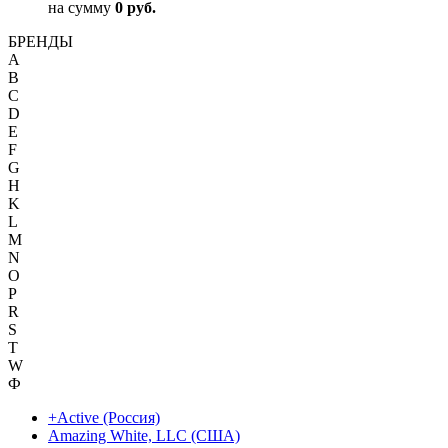
на сумму
0 руб.
БРЕНДЫ
A
B
C
D
E
F
G
H
K
L
M
N
O
P
R
S
T
W
Ф
+Active (Россия)
Amazing White, LLC (США)