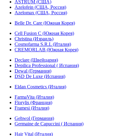
ASTRUM (США)
Azelofein (США, Россия)
Azelomax (США, Россия)
Belle Dr. Care (Южная Корея)
Cell Fusion C (Южная Корея)
Christina (Израиль)
Cosmofarma S.R.L (Италия)
CREMORLAB (Южная Корея)
Declare (Швейцария)
Depilica Professional ( Испания)
Dewal (Германия)
DSD De Luxe (Испания)
Eldan Cosmetics (Италия)
FarmaVita (Италия)
Florylis (Франция)
Framesi (Италия)
Gehwol (Германия)
Germaine de Capuccini ( Испания)
Hair Vital (Италия)