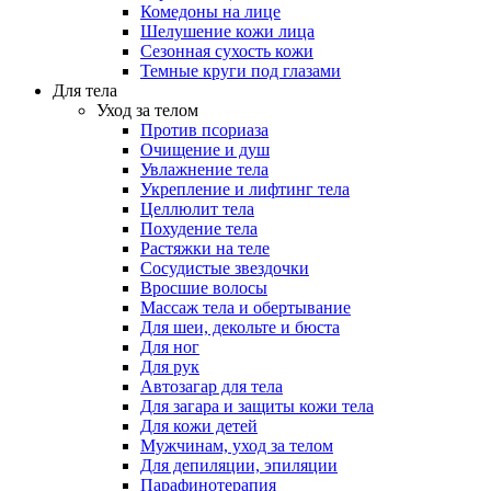
Комедоны на лице
Шелушение кожи лица
Сезонная сухость кожи
Темные круги под глазами
Для тела
Уход за телом
Против псориаза
Очищение и душ
Увлажнение тела
Укрепление и лифтинг тела
Целлюлит тела
Похудение тела
Растяжки на теле
Сосудистые звездочки
Вросшие волосы
Массаж тела и обертывание
Для шеи, декольте и бюста
Для ног
Для рук
Автозагар для тела
Для загара и защиты кожи тела
Для кожи детей
Мужчинам, уход за телом
Для депиляции, эпиляции
Парафинотерапия