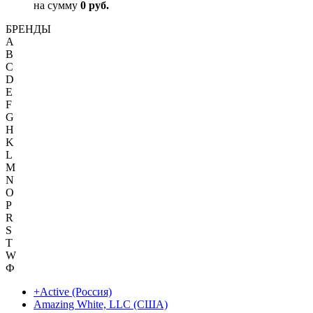
на сумму
0 руб.
БРЕНДЫ
A
B
C
D
E
F
G
H
K
L
M
N
O
P
R
S
T
W
Ф
+Active (Россия)
Amazing White, LLC (США)