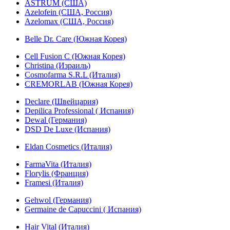
ASTRUM (США)
Azelofein (США, Россия)
Azelomax (США, Россия)
Belle Dr. Care (Южная Корея)
Cell Fusion C (Южная Корея)
Christina (Израиль)
Cosmofarma S.R.L (Италия)
CREMORLAB (Южная Корея)
Declare (Швейцария)
Depilica Professional ( Испания)
Dewal (Германия)
DSD De Luxe (Испания)
Eldan Cosmetics (Италия)
FarmaVita (Италия)
Florylis (Франция)
Framesi (Италия)
Gehwol (Германия)
Germaine de Capuccini ( Испания)
Hair Vital (Италия)