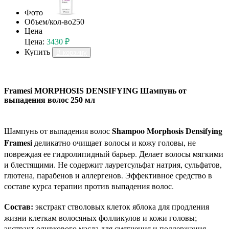
Фото
Объем/кол-во
250
Цена
Цена:
3430 ₽
Купить
В корзину
Framesi MORPHOSIS DENSIFYING Шампунь от
выпадения волос 250 мл
Shampoo Morphosis Densifying
Шампунь от выпадения волос
Framesi
деликатно очищает волосы и кожу головы, не
повреждая ее гидролипидный барьер. Делает волосы мягкими
и блестящими. Не содержит лауретсульфат натрия, сульфатов,
глютена, парабенов и аллергенов. Эффективное средство в
составе курса терапии против выпадения волос.
Состав:
экстракт стволовых клеток яблока для продления
жизни клеткам волосяных фолликулов и кожи головы;
экстракт оливкового масла для смягчения и поддержания