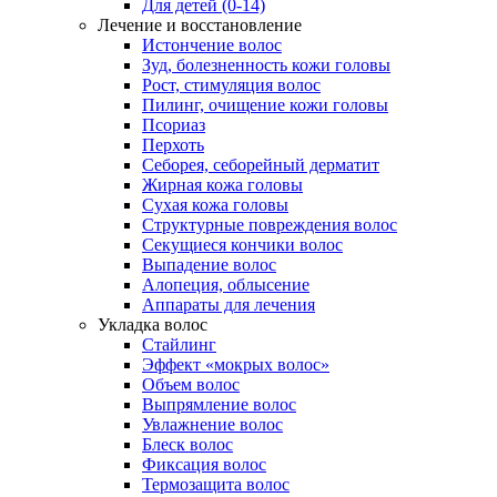
Для детей (0-14)
Лечение и восстановление
Истончение волос
Зуд, болезненность кожи головы
Рост, стимуляция волос
Пилинг, очищение кожи головы
Псориаз
Перхоть
Себорея, себорейный дерматит
Жирная кожа головы
Сухая кожа головы
Структурные повреждения волос
Секущиеся кончики волос
Выпадение волос
Алопеция, облысение
Аппараты для лечения
Укладка волос
Стайлинг
Эффект «мокрых волос»
Объем волос
Выпрямление волос
Увлажнение волос
Блеск волос
Фиксация волос
Термозащита волос