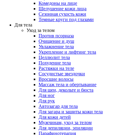
Комедоны на лице
Шелушение кожи лица
Сезонная сухость кожи
Темные круги под глазами
Для тела
Уход за телом
Против псориаза
Очищение и душ
Увлажнение тела
Укрепление и лифтинг тела
Целлюлит тела
Похудение тела
Растяжки на теле
Сосудистые звездочки
Вросшие волосы
Массаж тела и обертывание
Для шеи, декольте и бюста
Для ног
Для рук
Автозагар для тела
Для загара и защиты кожи тела
Для кожи детей
Мужчинам, уход за телом
Для депиляции, эпиляции
Парафинотерапия