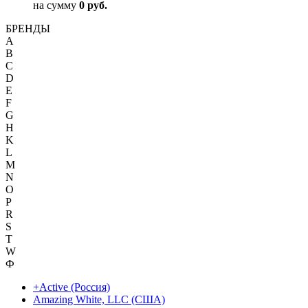
на сумму
0 руб.
БРЕНДЫ
A
B
C
D
E
F
G
H
K
L
M
N
O
P
R
S
T
W
Ф
+Active (Россия)
Amazing White, LLC (США)