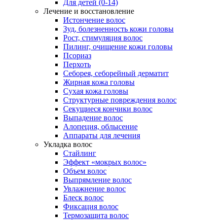
Для детей (0-14)
Лечение и восстановление
Истончение волос
Зуд, болезненность кожи головы
Рост, стимуляция волос
Пилинг, очищение кожи головы
Псориаз
Перхоть
Себорея, себорейный дерматит
Жирная кожа головы
Сухая кожа головы
Структурные повреждения волос
Секущиеся кончики волос
Выпадение волос
Алопеция, облысение
Аппараты для лечения
Укладка волос
Стайлинг
Эффект «мокрых волос»
Объем волос
Выпрямление волос
Увлажнение волос
Блеск волос
Фиксация волос
Термозащита волос