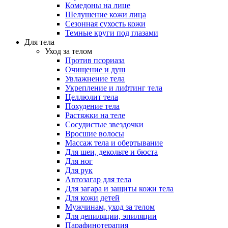
Комедоны на лице
Шелушение кожи лица
Сезонная сухость кожи
Темные круги под глазами
Для тела
Уход за телом
Против псориаза
Очищение и душ
Увлажнение тела
Укрепление и лифтинг тела
Целлюлит тела
Похудение тела
Растяжки на теле
Сосудистые звездочки
Вросшие волосы
Массаж тела и обертывание
Для шеи, декольте и бюста
Для ног
Для рук
Автозагар для тела
Для загара и защиты кожи тела
Для кожи детей
Мужчинам, уход за телом
Для депиляции, эпиляции
Парафинотерапия