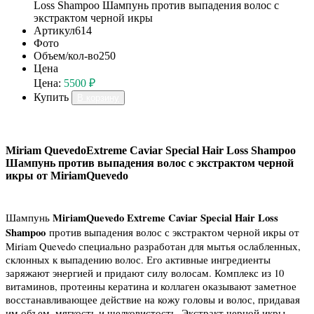
Loss Shampoo Шампунь против выпадения волос с
экстрактом черной икры
Артикул
614
Фото
Объем/кол-во
250
Цена
Цена:
5500 ₽
Купить
В корзину
Miriam QuevedoExtreme Caviar Special Hair Loss Shampoo
Шампунь против выпадения волос с экстрактом черной
икры от MiriamQuevedo
MiriamQuevedo Extreme Caviar Special Hair Loss
Шампунь
Shampoo
против выпадения волос с экстрактом черной икры от
Miriam Quevedo специально разработан для мытья ослабленных,
склонных к выпадению волос. Его активные ингредиенты
заряжают энергией и придают силу волосам. Комплекс из 10
витаминов, протеины кератина и коллаген оказывают заметное
восстанавливающее действие на кожу головы и волос, придавая
им объем, мягкость и шелковистость. Экстракт черной икры,