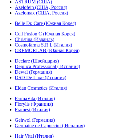
ASTRUM (США)
Azelofein (США, Россия)
Azelomax (США, Россия)
Belle Dr. Care (Южная Корея)
Cell Fusion C (Южная Корея)
Christina (Израиль)
Cosmofarma S.R.L (Италия)
CREMORLAB (Южная Корея)
Declare (Швейцария)
Depilica Professional ( Испания)
Dewal (Германия)
DSD De Luxe (Испания)
Eldan Cosmetics (Италия)
FarmaVita (Италия)
Florylis (Франция)
Framesi (Италия)
Gehwol (Германия)
Germaine de Capuccini ( Испания)
Hair Vital (Италия)