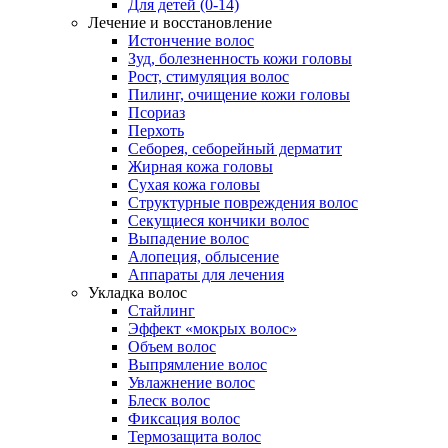
Для детей (0-14)
Лечение и восстановление
Истончение волос
Зуд, болезненность кожи головы
Рост, стимуляция волос
Пилинг, очищение кожи головы
Псориаз
Перхоть
Себорея, себорейный дерматит
Жирная кожа головы
Сухая кожа головы
Структурные повреждения волос
Секущиеся кончики волос
Выпадение волос
Алопеция, облысение
Аппараты для лечения
Укладка волос
Стайлинг
Эффект «мокрых волос»
Объем волос
Выпрямление волос
Увлажнение волос
Блеск волос
Фиксация волос
Термозащита волос