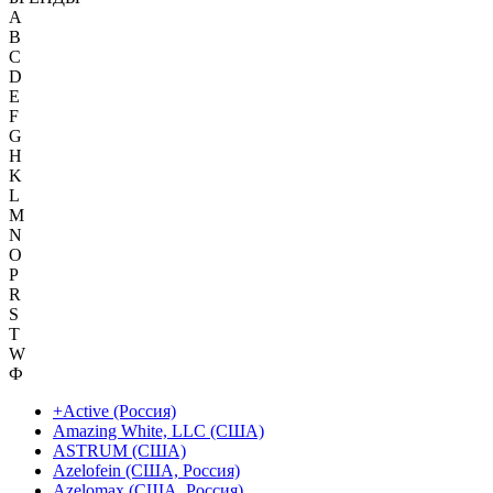
A
B
C
D
E
F
G
H
K
L
M
N
O
P
R
S
T
W
Ф
+Active (Россия)
Amazing White, LLC (США)
ASTRUM (США)
Azelofein (США, Россия)
Azelomax (США, Россия)