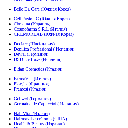
Belle Dr. Care (Южная Корея)
Cell Fusion C (Южная Корея)
Christina (Израиль)
Cosmofarma S.R.L (Италия)
CREMORLAB (Южная Корея)
Declare (Швейцария)
Depilica Professional ( Испания)
Dewal (Германия)
DSD De Luxe (Испания)
Eldan Cosmetics (Италия)
FarmaVita (Италия)
Florylis (Франция)
Framesi (Италия)
Gehwol (Германия)
Germaine de Capuccini ( Испания)
Hair Vital (Италия)
Hairmax LaserComb (США)
Health & Beauty (Израиль)