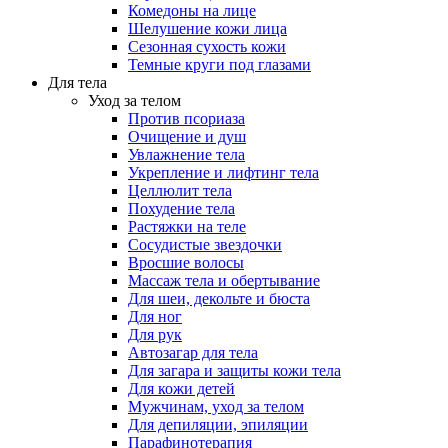
Комедоны на лице
Шелушение кожи лица
Сезонная сухость кожи
Темные круги под глазами
Для тела
Уход за телом
Против псориаза
Очищение и душ
Увлажнение тела
Укрепление и лифтинг тела
Целлюлит тела
Похудение тела
Растяжки на теле
Сосудистые звездочки
Вросшие волосы
Массаж тела и обертывание
Для шеи, декольте и бюста
Для ног
Для рук
Автозагар для тела
Для загара и защиты кожи тела
Для кожи детей
Мужчинам, уход за телом
Для депиляции, эпиляции
Парафинотерапия