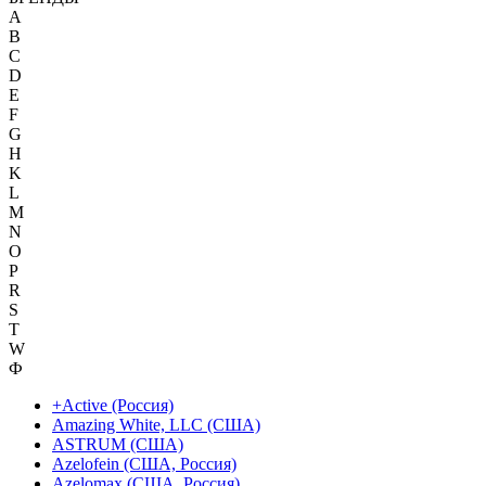
A
B
C
D
E
F
G
H
K
L
M
N
O
P
R
S
T
W
Ф
+Active (Россия)
Amazing White, LLC (США)
ASTRUM (США)
Azelofein (США, Россия)
Azelomax (США, Россия)