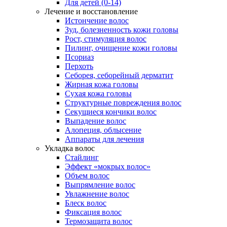
Для детей (0-14)
Лечение и восстановление
Истончение волос
Зуд, болезненность кожи головы
Рост, стимуляция волос
Пилинг, очищение кожи головы
Псориаз
Перхоть
Себорея, себорейный дерматит
Жирная кожа головы
Сухая кожа головы
Структурные повреждения волос
Секущиеся кончики волос
Выпадение волос
Алопеция, облысение
Аппараты для лечения
Укладка волос
Стайлинг
Эффект «мокрых волос»
Объем волос
Выпрямление волос
Увлажнение волос
Блеск волос
Фиксация волос
Термозащита волос