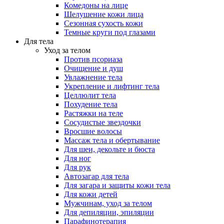
Комедоны на лице
Шелушение кожи лица
Сезонная сухость кожи
Темные круги под глазами
Для тела
Уход за телом
Против псориаза
Очищение и душ
Увлажнение тела
Укрепление и лифтинг тела
Целлюлит тела
Похудение тела
Растяжки на теле
Сосудистые звездочки
Вросшие волосы
Массаж тела и обертывание
Для шеи, декольте и бюста
Для ног
Для рук
Автозагар для тела
Для загара и защиты кожи тела
Для кожи детей
Мужчинам, уход за телом
Для депиляции, эпиляции
Парафинотерапия