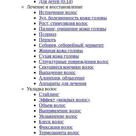
Для детей (0-14)
Лечение и восстановление
Истончение волос
Зуд, болезненность кожи головы
Рост, стимуляция волос
Пилинг, очищение кожи головы
Псориаз
Перхоть
Себорея, себорейный дерматит
Жирная кожа головы
Сухая кожа головы
Структурные повреждения волос
Секущиеся кончики волос
Выпадение волос
Алопеция, облысение
Аппараты для лечения
Укладка волос
Стайлинг
Эффект «мокрых волос»
Объем волос
Выпрямление волос
Увлажнение волос
Блеск волос
Фиксация волос
Термозащита волос