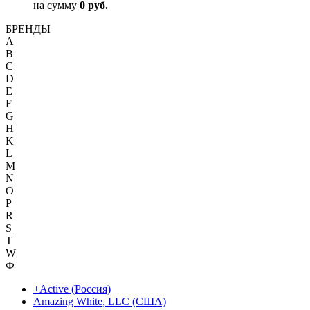
на сумму
0 руб.
БРЕНДЫ
A
B
C
D
E
F
G
H
K
L
M
N
O
P
R
S
T
W
Ф
+Active (Россия)
Amazing White, LLC (США)