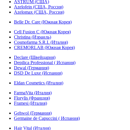
ASTRUM (США)
Azelofein (США, Россия)
Azelomax (США, Россия)
Belle Dr. Care (Южная Корея)
Cell Fusion C (Южная Корея)
Christina (Израиль)
Cosmofarma S.R.L (Италия)
CREMORLAB (Южная Корея)
Declare (Швейцария)
Depilica Professional ( Испания)
Dewal (Германия)
DSD De Luxe (Испания)
Eldan Cosmetics (Италия)
FarmaVita (Италия)
Florylis (Франция)
Framesi (Италия)
Gehwol (Германия)
Germaine de Capuccini ( Испания)
Hair Vital (Италия)