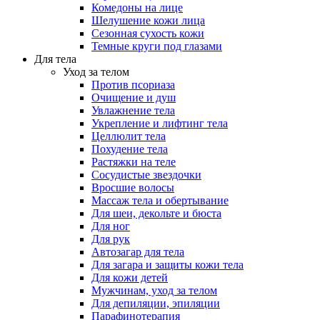
Комедоны на лице
Шелушение кожи лица
Сезонная сухость кожи
Темные круги под глазами
Для тела
Уход за телом
Против псориаза
Очищение и душ
Увлажнение тела
Укрепление и лифтинг тела
Целлюлит тела
Похудение тела
Растяжки на теле
Сосудистые звездочки
Вросшие волосы
Массаж тела и обертывание
Для шеи, декольте и бюста
Для ног
Для рук
Автозагар для тела
Для загара и защиты кожи тела
Для кожи детей
Мужчинам, уход за телом
Для депиляции, эпиляции
Парафинотерапия