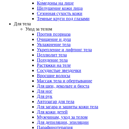
Комедоны на лице
Шелушение кожи лица
Сезонная сухость кожи
Темные круги под глазами
Для тела
Уход за телом
Против псориаза
Очищение и душ
Увлажнение тела
Укрепление и лифтинг тела
Целлюлит тела
Похудение тела
Растяжки на теле
Сосудистые звездочки
Вросшие волосы
Массаж тела и обертывание
Для шеи, декольте и бюста
Для ног
Для рук
Автозагар для тела
Для загара и защиты кожи тела
Для кожи детей
Мужчинам, уход за телом
Для депиляции, эпиляции
Парафинотерапия