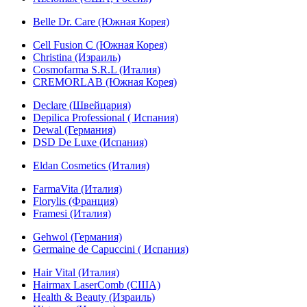
Belle Dr. Care (Южная Корея)
Cell Fusion C (Южная Корея)
Christina (Израиль)
Cosmofarma S.R.L (Италия)
CREMORLAB (Южная Корея)
Declare (Швейцария)
Depilica Professional ( Испания)
Dewal (Германия)
DSD De Luxe (Испания)
Eldan Cosmetics (Италия)
FarmaVita (Италия)
Florylis (Франция)
Framesi (Италия)
Gehwol (Германия)
Germaine de Capuccini ( Испания)
Hair Vital (Италия)
Hairmax LaserComb (США)
Health & Beauty (Израиль)