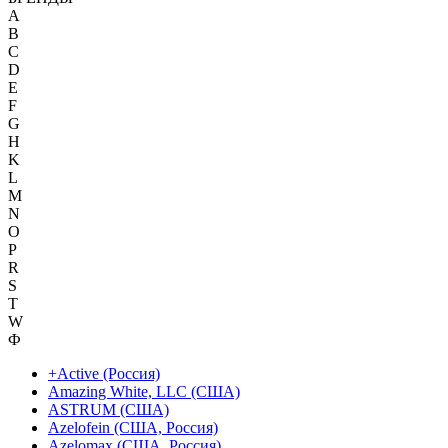
A
B
C
D
E
F
G
H
K
L
M
N
O
P
R
S
T
W
Ф
+Active (Россия)
Amazing White, LLC (США)
ASTRUM (США)
Azelofein (США, Россия)
Azelomax (США, Россия)