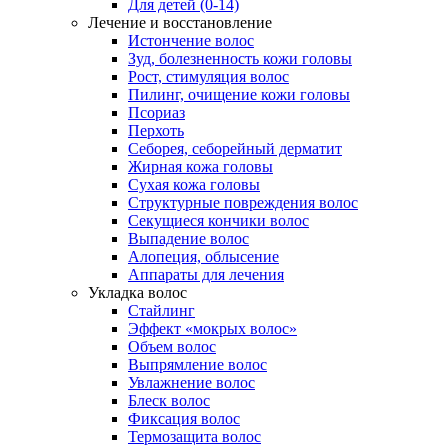
Для детей (0-14)
Лечение и восстановление
Истончение волос
Зуд, болезненность кожи головы
Рост, стимуляция волос
Пилинг, очищение кожи головы
Псориаз
Перхоть
Себорея, себорейный дерматит
Жирная кожа головы
Сухая кожа головы
Структурные повреждения волос
Секущиеся кончики волос
Выпадение волос
Алопеция, облысение
Аппараты для лечения
Укладка волос
Стайлинг
Эффект «мокрых волос»
Объем волос
Выпрямление волос
Увлажнение волос
Блеск волос
Фиксация волос
Термозащита волос