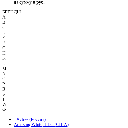
на сумму
0 руб.
БРЕНДЫ
A
B
C
D
E
F
G
H
K
L
M
N
O
P
R
S
T
W
Ф
+Active (Россия)
Amazing White, LLC (США)