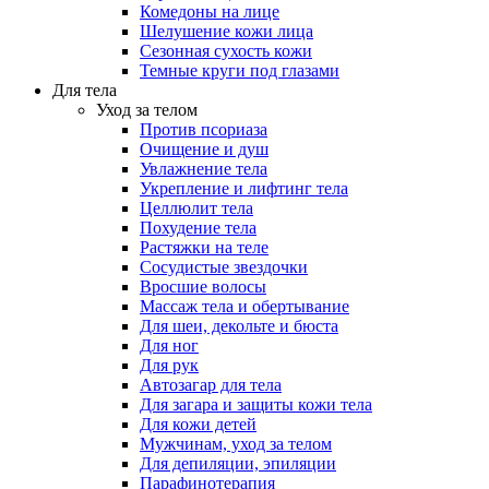
Комедоны на лице
Шелушение кожи лица
Сезонная сухость кожи
Темные круги под глазами
Для тела
Уход за телом
Против псориаза
Очищение и душ
Увлажнение тела
Укрепление и лифтинг тела
Целлюлит тела
Похудение тела
Растяжки на теле
Сосудистые звездочки
Вросшие волосы
Массаж тела и обертывание
Для шеи, декольте и бюста
Для ног
Для рук
Автозагар для тела
Для загара и защиты кожи тела
Для кожи детей
Мужчинам, уход за телом
Для депиляции, эпиляции
Парафинотерапия