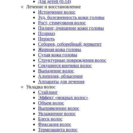
Для детей (0-14)
Лечение и восстановление
Истончение волос
Зуд, болезненность кожи головы
Рост, стимуляция волос
Пилинг, очищение кожи головы
Псориаз
Перхоть
Себорея, себорейный дерматит
Жирная кожа головы
Сухая кожа головы
Структурные повреждения волос
Секущиеся кончики волос
Выпадение волос
Алопеция, облысение
Аппараты для лечения
Укладка волос
Стайлинг
Эффект «мокрых волос»
Объем волос
Выпрямление волос
Увлажнение волос
Блеск волос
Фиксация волос
Термозащита волос