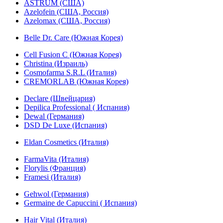
ASTRUM (США)
Azelofein (США, Россия)
Azelomax (США, Россия)
Belle Dr. Care (Южная Корея)
Cell Fusion C (Южная Корея)
Christina (Израиль)
Cosmofarma S.R.L (Италия)
CREMORLAB (Южная Корея)
Declare (Швейцария)
Depilica Professional ( Испания)
Dewal (Германия)
DSD De Luxe (Испания)
Eldan Cosmetics (Италия)
FarmaVita (Италия)
Florylis (Франция)
Framesi (Италия)
Gehwol (Германия)
Germaine de Capuccini ( Испания)
Hair Vital (Италия)