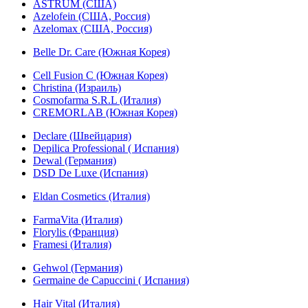
ASTRUM (США)
Azelofein (США, Россия)
Azelomax (США, Россия)
Belle Dr. Care (Южная Корея)
Cell Fusion C (Южная Корея)
Christina (Израиль)
Cosmofarma S.R.L (Италия)
CREMORLAB (Южная Корея)
Declare (Швейцария)
Depilica Professional ( Испания)
Dewal (Германия)
DSD De Luxe (Испания)
Eldan Cosmetics (Италия)
FarmaVita (Италия)
Florylis (Франция)
Framesi (Италия)
Gehwol (Германия)
Germaine de Capuccini ( Испания)
Hair Vital (Италия)