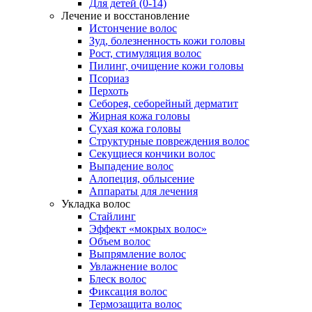
Для детей (0-14)
Лечение и восстановление
Истончение волос
Зуд, болезненность кожи головы
Рост, стимуляция волос
Пилинг, очищение кожи головы
Псориаз
Перхоть
Себорея, себорейный дерматит
Жирная кожа головы
Сухая кожа головы
Структурные повреждения волос
Секущиеся кончики волос
Выпадение волос
Алопеция, облысение
Аппараты для лечения
Укладка волос
Стайлинг
Эффект «мокрых волос»
Объем волос
Выпрямление волос
Увлажнение волос
Блеск волос
Фиксация волос
Термозащита волос