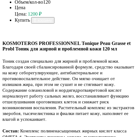
Объем/кол-во
120
Цена
Цена:
1200 ₽
Купить
В корзину
KOSMOTEROS PROFESSIONNEL Tonique Peau Grasse et
Probl Тоник для жирной и проблемной кожи 120 мл
Тоник создан специально для жирной и проблемной кожи.
Благодаря своей сбалансированной формуле, средство оказывает
на кожу себорегулирующее, антибактериальное и
противовоспалительное действие. Он мягко очищает от
излишков жира, при этом не сушит и не стягивает кожу.
Содержание олеаноловой и нордигидрогваяретовой кислот
нормализует работу сальных желез, восстанавливает функцию
отшелушивания ороговевших клеток и снижает риск
возникновения воспаления. Растительный комплекс из экстрактов
зверобоя, тысячелистника и фиалки питает кожу, наполняет ее
влагой и успокаивает.
Состав:
Комплекс полиненасыщенных жирных кислот класса
ОМЕГА-6, Экстракты люцерны, укропа, тысячелистника,