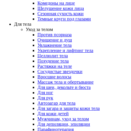
Комедоны на лице
Шелушение кожи лица
Сезонная сухость кожи
Темные круги под глазами
Для тела
Уход за телом
Против псориаза
Очищение и душ
Увлажнение тела
Укрепление и лифтинг тела
Целлюлит тела
Похудение тела
Растяжки на теле
Сосудистые звездочки
Вросшие волосы
Массаж тела и обертывание
Для шеи, декольте и бюста
Для ног
Для рук
Автозагар для тела
Для загара и защиты кожи тела
Для кожи детей
Мужчинам, уход за телом
Для депиляции, эпиляции
Парафинотерапия