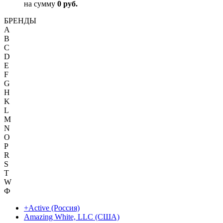
на сумму
0 руб.
БРЕНДЫ
A
B
C
D
E
F
G
H
K
L
M
N
O
P
R
S
T
W
Ф
+Active (Россия)
Amazing White, LLC (США)