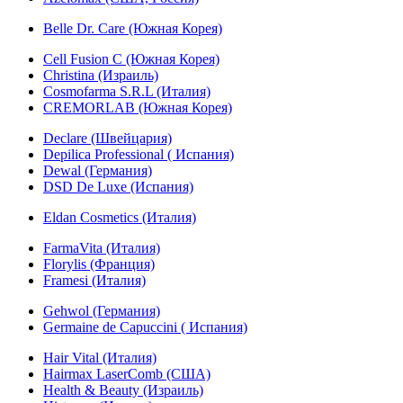
Belle Dr. Care (Южная Корея)
Cell Fusion C (Южная Корея)
Christina (Израиль)
Cosmofarma S.R.L (Италия)
CREMORLAB (Южная Корея)
Declare (Швейцария)
Depilica Professional ( Испания)
Dewal (Германия)
DSD De Luxe (Испания)
Eldan Cosmetics (Италия)
FarmaVita (Италия)
Florylis (Франция)
Framesi (Италия)
Gehwol (Германия)
Germaine de Capuccini ( Испания)
Hair Vital (Италия)
Hairmax LaserComb (США)
Health & Beauty (Израиль)