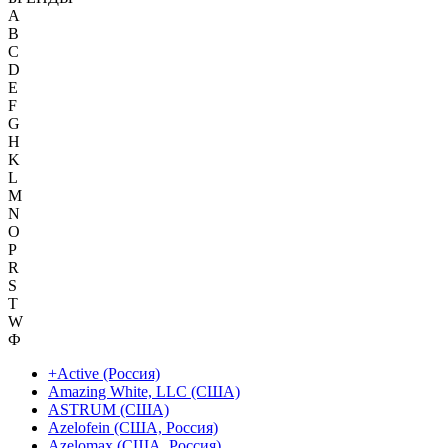
A
B
C
D
E
F
G
H
K
L
M
N
O
P
R
S
T
W
Ф
+Active (Россия)
Amazing White, LLC (США)
ASTRUM (США)
Azelofein (США, Россия)
Azelomax (США, Россия)