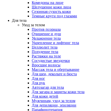
Комедоны на лице
Шелушение кожи лица
Сезонная сухость кожи
Темные круги под глазами
Для тела
Уход за телом
Против псориаза
Очищение и душ
Увлажнение тела
Укрепление и лифтинг тела
Целлюлит тела
Похудение тела
Растяжки на теле
Сосудистые звездочки
Вросшие волосы
Массаж тела и обертывание
Для шеи, декольте и бюста
Для ног
Для рук
Автозагар для тела
Для загара и защиты кожи тела
Для кожи детей
Мужчинам, уход за телом
Для депиляции, эпиляции
Парафинотерапия