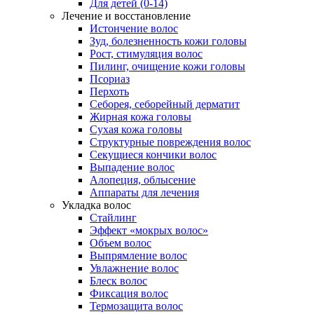
Для детей (0-14)
Лечение и восстановление
Истончение волос
Зуд, болезненность кожи головы
Рост, стимуляция волос
Пилинг, очищение кожи головы
Псориаз
Перхоть
Себорея, себорейный дерматит
Жирная кожа головы
Сухая кожа головы
Структурные повреждения волос
Секущиеся кончики волос
Выпадение волос
Алопеция, облысение
Аппараты для лечения
Укладка волос
Стайлинг
Эффект «мокрых волос»
Объем волос
Выпрямление волос
Увлажнение волос
Блеск волос
Фиксация волос
Термозащита волос