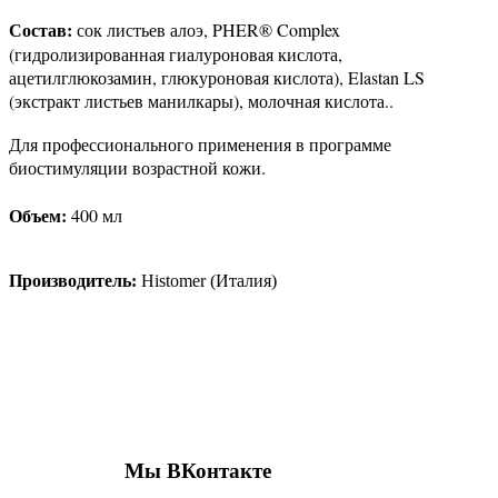
:
сок листьев алоэ, PHER® Complex
Состав
(гидролизированная гиалуроновая кислота,
ацетилглюкозамин, глюкуроновая кислота), Elastan LS
(экстракт листьев манилкары), молочная кислота..
Для профессионального применения в программе
биостимуляции возрастной кожи.
Объем:
4
00 мл
Производитель:
Histomer (Италия)
Присоединяйтесь к нашим группам 
социальных сетях
Мы ВКонтакте