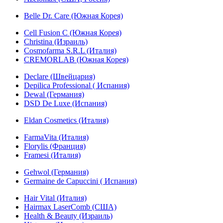
Belle Dr. Care (Южная Корея)
Cell Fusion C (Южная Корея)
Christina (Израиль)
Cosmofarma S.R.L (Италия)
CREMORLAB (Южная Корея)
Declare (Швейцария)
Depilica Professional ( Испания)
Dewal (Германия)
DSD De Luxe (Испания)
Eldan Cosmetics (Италия)
FarmaVita (Италия)
Florylis (Франция)
Framesi (Италия)
Gehwol (Германия)
Germaine de Capuccini ( Испания)
Hair Vital (Италия)
Hairmax LaserComb (США)
Health & Beauty (Израиль)