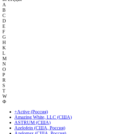
A
B
C
D
E
F
G
H
K
L
M
N
O
P
R
S
T
W
Ф
+Active (Россия)
Amazing White, LLC (США)
ASTRUM (США)
Azelofein (США, Россия)
Azelomax (США, Россия)