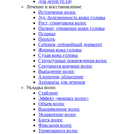
Для детей (0-14)
Лечение и восстановление
Истончение волос
Зуд, болезненность кожи головы
Рост, стимуляция волос
Пилинг, очищение кожи головы
Псориаз
Перхоть
Себорея, себорейный дерматит
Жирная кожа головы
Сухая кожа головы
Структурные повреждения волос
Секущиеся кончики волос
Выпадение волос
Алопеция, облысение
Аппараты для лечения
Укладка волос
Стайлинг
Эффект «мокрых волос»
Объем волос
Выпрямление волос
Увлажнение волос
Блеск волос
Фиксация волос
Термозащита волос