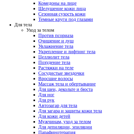
Комедоны на лице
Шелушение кожи лица
Сезонная сухость кожи
Темные круги под глазами
Для тела
Уход за телом
Против псориаза
Очищение и душ
Увлажнение тела
Укрепление и лифтинг тела
Целлюлит тела
Похудение тела
Растяжки на теле
Сосудистые звездочки
Вросшие волосы
Массаж тела и обертывание
Для шеи, декольте и бюста
Для ног
Для рук
Автозагар для тела
Для загара и защиты кожи тела
Для кожи детей
Мужчинам, уход за телом
Для депиляции, эпиляции
Парафинотерапия