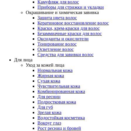
Камуфляж для волос
Приборы для стрижки и укладки
Окрашивание и химическая завивка
Защита цвета волос
Кератиновое восстановление волос
Краски, крем-краски для волос
Безаммиачные краски для волос
Оксиданты и окислители
Тонирование волос
Осветление волос
Средства для завивки волос
Для лица
Уход за кожей лица
Нормальная кожа
Жирная кожа
Сухая кожа
Чувствительная кожа
Комбинированная кожа
Для ресниц
Подростковая кожа
Для губ
Зрелая кожа
Водостойкая косметика
Вокруг глаз
Рост ресниц и бровей