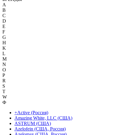
A
B
C
D
E
F
G
H
K
L
M
N
O
P
R
S
T
W
Ф
+Active (Россия)
Amazing White, LLC (США)
ASTRUM (США)
Azelofein (США, Россия)
Azelomax (США, Россия)