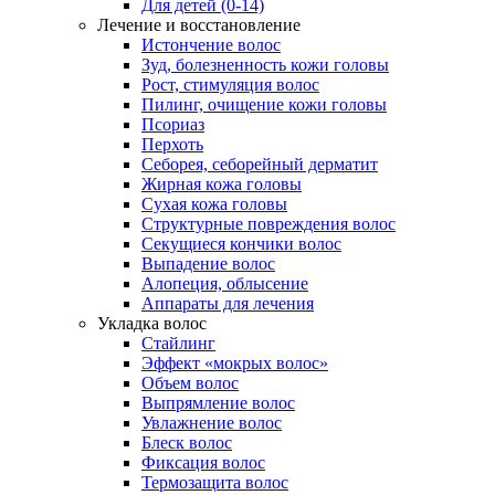
Для детей (0-14)
Лечение и восстановление
Истончение волос
Зуд, болезненность кожи головы
Рост, стимуляция волос
Пилинг, очищение кожи головы
Псориаз
Перхоть
Себорея, себорейный дерматит
Жирная кожа головы
Сухая кожа головы
Структурные повреждения волос
Секущиеся кончики волос
Выпадение волос
Алопеция, облысение
Аппараты для лечения
Укладка волос
Стайлинг
Эффект «мокрых волос»
Объем волос
Выпрямление волос
Увлажнение волос
Блеск волос
Фиксация волос
Термозащита волос