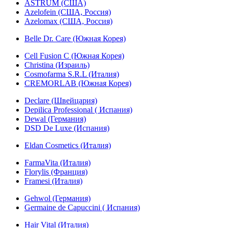
ASTRUM (США)
Azelofein (США, Россия)
Azelomax (США, Россия)
Belle Dr. Care (Южная Корея)
Cell Fusion C (Южная Корея)
Christina (Израиль)
Cosmofarma S.R.L (Италия)
CREMORLAB (Южная Корея)
Declare (Швейцария)
Depilica Professional ( Испания)
Dewal (Германия)
DSD De Luxe (Испания)
Eldan Cosmetics (Италия)
FarmaVita (Италия)
Florylis (Франция)
Framesi (Италия)
Gehwol (Германия)
Germaine de Capuccini ( Испания)
Hair Vital (Италия)