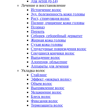
Для детей (0-14)
Лечение и восстановление
Истончение волос
Зуд, болезненность кожи головы
Рост, стимуляция волос
Пилинг, очищение кожи головы
Псориаз
Перхоть
Себорея, себорейный дерматит
Жирная кожа головы
Сухая кожа головы
Структурные повреждения волос
Секущиеся кончики волос
Выпадение волос
Алопеция, облысение
Аппараты для лечения
Укладка волос
Стайлинг
Эффект «мокрых волос»
Объем волос
Выпрямление волос
Увлажнение волос
Блеск волос
Фиксация волос
Термозащита волос