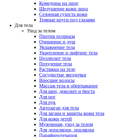
Комедоны на лице
Шелушение кожи лица
Сезонная сухость кожи
Темные круги под глазами
Для тела
Уход за телом
Против псориаза
Очищение и душ
Увлажнение тела
Укрепление и лифтинг тела
Целлюлит тела
Похудение тела
Растяжки на теле
Сосудистые звездочки
Вросшие волосы
Массаж тела и обертывание
Для шеи, декольте и бюста
Для ног
Для рук
Автозагар для тела
Для загара и защиты кожи тела
Для кожи детей
Мужчинам, уход за телом
Для депиляции, эпиляции
Парафинотерапия