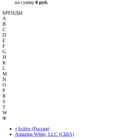
на сумму
0 руб.
БРЕНДЫ
A
B
C
D
E
F
G
H
K
L
M
N
O
P
R
S
T
W
Ф
+Active (Россия)
Amazing White, LLC (США)