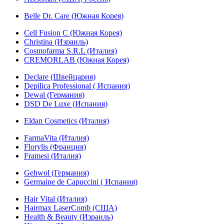
Belle Dr. Care (Южная Корея)
Cell Fusion C (Южная Корея)
Christina (Израиль)
Cosmofarma S.R.L (Италия)
CREMORLAB (Южная Корея)
Declare (Швейцария)
Depilica Professional ( Испания)
Dewal (Германия)
DSD De Luxe (Испания)
Eldan Cosmetics (Италия)
FarmaVita (Италия)
Florylis (Франция)
Framesi (Италия)
Gehwol (Германия)
Germaine de Capuccini ( Испания)
Hair Vital (Италия)
Hairmax LaserComb (США)
Health & Beauty (Израиль)