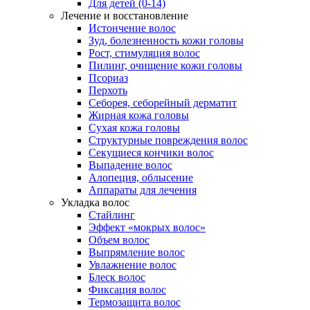
Для детей (0-14)
Лечение и восстановление
Истончение волос
Зуд, болезненность кожи головы
Рост, стимуляция волос
Пилинг, очищение кожи головы
Псориаз
Перхоть
Себорея, себорейный дерматит
Жирная кожа головы
Сухая кожа головы
Структурные повреждения волос
Секущиеся кончики волос
Выпадение волос
Алопеция, облысение
Аппараты для лечения
Укладка волос
Стайлинг
Эффект «мокрых волос»
Объем волос
Выпрямление волос
Увлажнение волос
Блеск волос
Фиксация волос
Термозащита волос