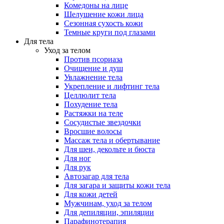
Комедоны на лице
Шелушение кожи лица
Сезонная сухость кожи
Темные круги под глазами
Для тела
Уход за телом
Против псориаза
Очищение и душ
Увлажнение тела
Укрепление и лифтинг тела
Целлюлит тела
Похудение тела
Растяжки на теле
Сосудистые звездочки
Вросшие волосы
Массаж тела и обертывание
Для шеи, декольте и бюста
Для ног
Для рук
Автозагар для тела
Для загара и защиты кожи тела
Для кожи детей
Мужчинам, уход за телом
Для депиляции, эпиляции
Парафинотерапия