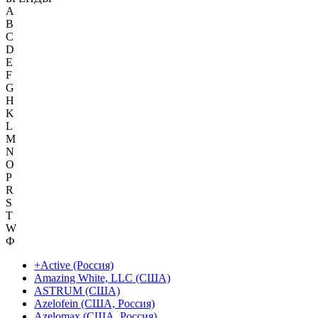
A
B
C
D
E
F
G
H
K
L
M
N
O
P
R
S
T
W
Ф
+Active (Россия)
Amazing White, LLC (США)
ASTRUM (США)
Azelofein (США, Россия)
Azelomax (США, Россия)