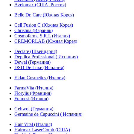
Azelomax (США, Россия)
Belle Dr. Care (Южная Корея)
Cell Fusion C (Южная Корея)
Christina (Израиль)
Cosmofarma S.R.L (Италия)
CREMORLAB (Южная Корея)
Declare (Швейцария)
Depilica Professional ( Испания)
Dewal (Германия)
DSD De Luxe (Испания)
Eldan Cosmetics (Италия)
FarmaVita (Италия)
Florylis (Франция)
Framesi (Италия)
Gehwol (Германия)
Germaine de Capuccini ( Испания)
Hair Vital (Италия)
Hairmax LaserComb (США)