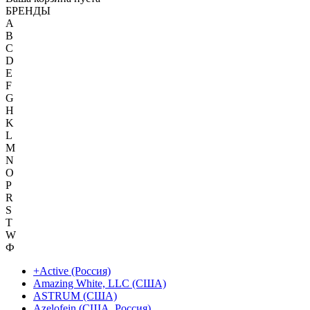
БРЕНДЫ
A
B
C
D
E
F
G
H
K
L
M
N
O
P
R
S
T
W
Ф
+Active (Россия)
Amazing White, LLC (США)
ASTRUM (США)
Azelofein (США, Россия)