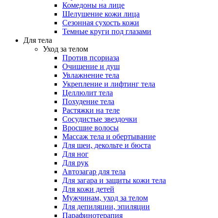
Комедоны на лице
Шелушение кожи лица
Сезонная сухость кожи
Темные круги под глазами
Для тела
Уход за телом
Против псориаза
Очищение и душ
Увлажнение тела
Укрепление и лифтинг тела
Целлюлит тела
Похудение тела
Растяжки на теле
Сосудистые звездочки
Вросшие волосы
Массаж тела и обертывание
Для шеи, декольте и бюста
Для ног
Для рук
Автозагар для тела
Для загара и защиты кожи тела
Для кожи детей
Мужчинам, уход за телом
Для депиляции, эпиляции
Парафинотерапия