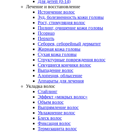
Для детей (0-14)
Лечение и восстановление
Истончение волос
Зуд, болезненность кожи головы
Рост, стимуляция волос
Пилинг, очищение кожи головы
Псориаз
Перхоть
Себорея, себорейный дерматит
Жирная кожа головы
Сухая кожа головы
Структурные повреждения волос
Секущиеся кончики волос
Выпадение волос
Алопеция, облысение
Аппараты для лечения
Укладка волос
Стайлинг
Эффект «мокрых волос»
Объем волос
Выпрямление волос
Увлажнение волос
Блеск волос
Фиксация волос
Термозащита волос